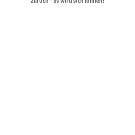
zurück – es wird sich lohnen!