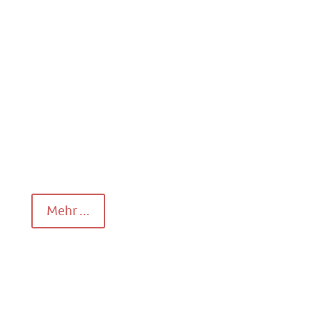
Aufzug­ Dienst­leister aus
Leiden­schaft
Sicherheit und Komfort stehen für uns
immer an erster Stelle !
Mehr ...