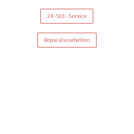
24-Std.-Service
Reparaturarbeiten
Die wichtigsten Verbände
Wir sind dabei …
Eine Konsequenz unseres Handeln, ist die